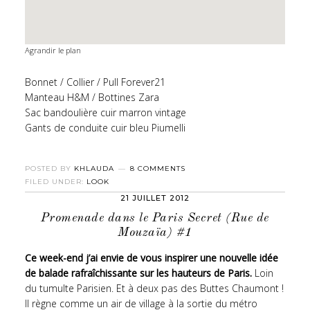
Agrandir le plan
Bonnet / Collier / Pull Forever21
Manteau H&M / Bottines Zara
Sac bandoulière cuir marron vintage
Gants de conduite cuir bleu
Piumelli
POSTED BY
KHLAUDA
8 COMMENTS
FILED UNDER:
LOOK
21 JUILLET 2012
Promenade dans le Paris Secret (Rue de
Mouzaïa) #1
Ce week-end j’ai envie de vous inspirer une nouvelle idée
de balade rafraîchissante sur les hauteurs de Paris.
Loin
du tumulte Parisien. Et à deux pas des Buttes Chaumont !
Il règne comme un air de village à la sortie du métro