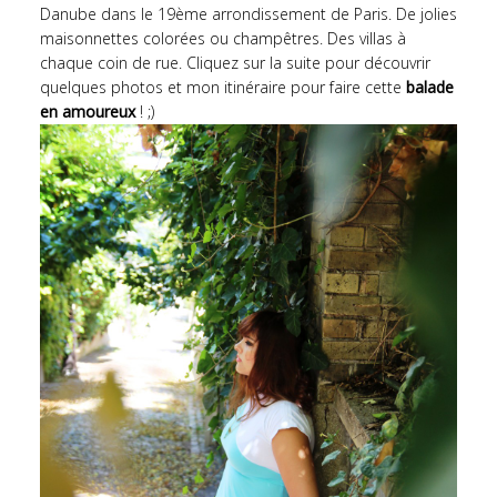
Danube dans le 19ème arrondissement de Paris. De jolies
maisonnettes colorées ou champêtres. Des villas à
chaque coin de rue. Cliquez sur la suite pour découvrir
quelques photos et mon itinéraire pour faire cette
balade
en amoureux
! ;)