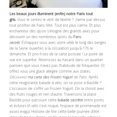
Les beaux jours illuminent (enfin) notre Paris tout
gris.
Vous le sentez le vent de liberté ? J’aime par dessus
tout profiter de Paris l’été. Tout est plus calme. Et plus
enchanteur dès qu’on s’éloigne des grands axes pour
découvrir un des nombreux spots du
Paris
secret
. Échappez vous avec votre vélib le long des berges
de la Seine ouvertes à la circulation jusqu’à 17h le
dimanche. Et pro-fi-tez de la carte postale ! Le point de
vue est superbe. Atterrissez au hasard dans un quartier
parisien que vous n’avez pas l’habitude de fréquenter. Et
offrez vous une glace allégée comme aux states.
Découvrez
ma carte des Frozen Yogurt
de Paris
. Après
cette revigorante balade à vélo, on se pose à Bastille ?
L’occasion de s’offrir un Frozen Yogurt. On la choisit avec
des fruits rouges et rien d’autre. Traversons la place
Bastille pour parcourir cette
balade secrète
entre ponts
et écluses (A vélo c’est risqué, l’espace de promenade est
assez exigu). Histoire de finir cette belle journée d’été