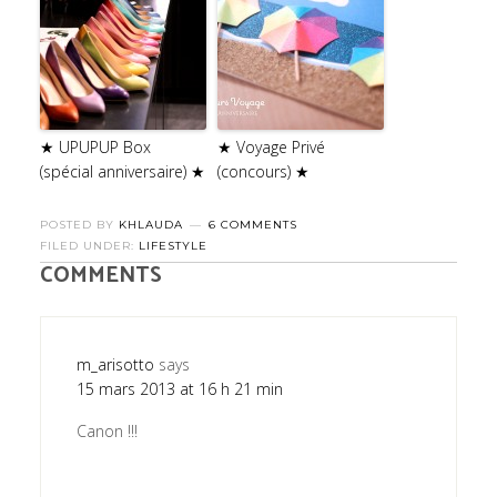
★ UPUPUP Box
★ Voyage Privé
(spécial anniversaire) ★
(concours) ★
POSTED BY
KHLAUDA
6 COMMENTS
FILED UNDER:
LIFESTYLE
COMMENTS
m_arisotto
says
15 mars 2013 at 16 h 21 min
Canon !!!