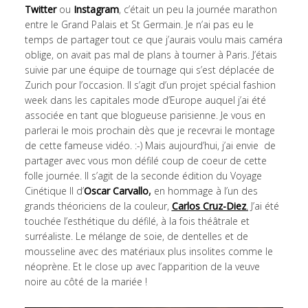
Twitter
ou
Instagram
, c’était un peu la journée marathon
entre le Grand Palais et St Germain. Je n’ai pas eu le
temps de partager tout ce que j’aurais voulu mais caméra
oblige, on avait pas mal de plans à tourner à Paris. J’étais
suivie par une équipe de tournage qui s’est déplacée de
Zurich pour l’occasion. Il s’agit d’un projet spécial fashion
week dans les capitales mode d’Europe auquel j’ai été
associée en tant que blogueuse parisienne. Je vous en
parlerai le mois prochain dès que je recevrai le montage
de cette fameuse vidéo. :-) Mais aujourd’hui, j’ai envie de
partager avec vous mon défilé coup de coeur de cette
folle journée. Il s’agit de la seconde édition du Voyage
Cinétique II d’
Oscar Carvallo
,
en hommage à l’un des
grands théoriciens de la couleur,
Carlos Cruz-Diez
.
J’ai été
touchée l’esthétique du défilé, à la fois théâtrale et
surréaliste. Le mélange de soie, de dentelles et de
mousseline avec des matériaux plus insolites comme le
néoprène. Et le close up avec l’apparition de la veuve
noire au côté de la mariée !