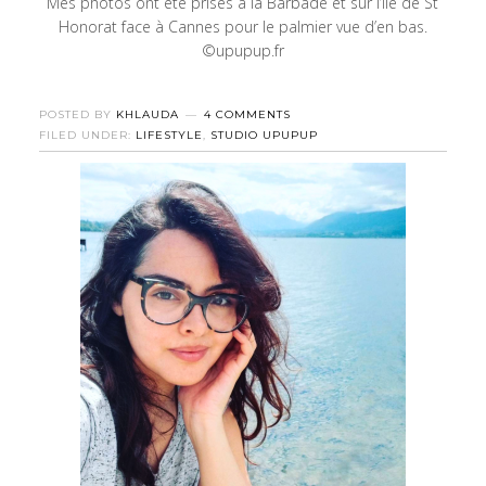
Mes photos ont été prises à la Barbade et sur l’île de St
Honorat face à Cannes pour le palmier vue d’en bas.
©upupup.fr
POSTED BY
KHLAUDA
4 COMMENTS
FILED UNDER:
LIFESTYLE
,
STUDIO UPUPUP