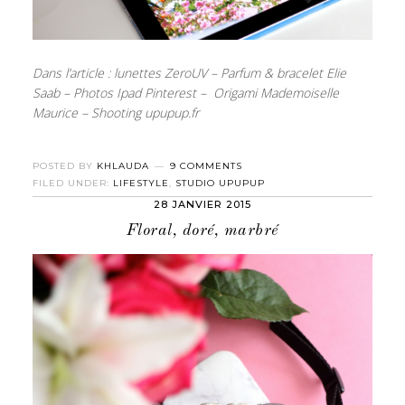
Dans l’article : lunettes ZeroUV – Parfum & bracelet Elie
Saab – Photos Ipad Pinterest – Origami Mademoiselle
Maurice – Shooting upupup.fr
POSTED BY
KHLAUDA
9 COMMENTS
FILED UNDER:
LIFESTYLE
,
STUDIO UPUPUP
28 JANVIER 2015
Floral, doré, marbré