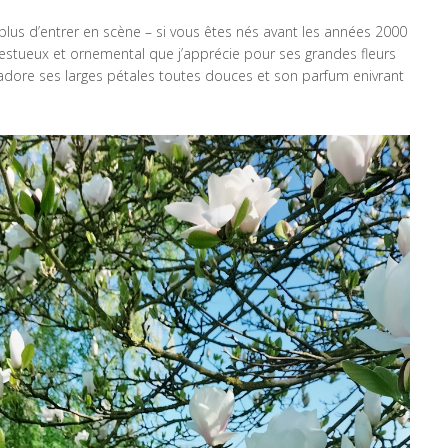
plus d’entrer en scène – si vous êtes nés avant les années 2000
ajestueux et ornemental que j’apprécie pour ses grandes fleurs
adore ses larges pétales toutes douces et son parfum enivrant