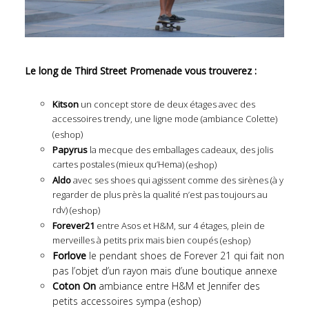
Le long de Third Street Promenade vous trouverez :
Kitson
un concept store de deux étages avec des
accessoires trendy, une ligne mode (ambiance Colette)
(
)
eshop
Papyrus
la mecque des emballages cadeaux, des jolis
cartes postales (mieux qu’Hema) (
)
eshop
Aldo
avec ses shoes qui agissent comme des sirènes (à y
regarder de plus près la qualité n’est pas toujours au
rdv) (
)
eshop
Forever21
entre Asos et H&M, sur 4 étages, plein de
merveilles à petits prix mais bien coupés (
)
eshop
Forlove
le pendant shoes de Forever 21 qui fait non
pas l’objet d’un rayon mais d’une boutique annexe
Coton On
ambiance entre H&M et Jennifer des
petits accessoires sympa (
eshop
)