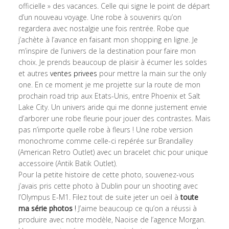
officielle » des vacances. Celle qui signe le point de départ
d’un nouveau voyage. Une robe à souvenirs qu’on
regardera avec nostalgie une fois rentrée. Robe que
j’achète à l’avance en faisant mon shopping en ligne. Je
m’inspire de l’univers de la destination pour faire mon
choix. Je prends beaucoup de plaisir à écumer les soldes
et autres
ventes privees
pour mettre la main sur the only
one. En ce moment je me projette sur la route de mon
prochain road trip aux Etats-Unis, entre Phoenix et Salt
Lake City. Un univers aride qui me donne justement envie
d’arborer une robe fleurie pour jouer des contrastes. Mais
pas n’importe quelle robe à fleurs ! Une robe version
monochrome comme celle-ci repérée sur Brandalley
(American Retro Outlet) avec un bracelet chic pour unique
accessoire (Antik Batik Outlet).
Pour la petite histoire de cette photo, souvenez-vous
j’avais pris cette photo à Dublin pour un shooting avec
l’Olympus E-M1. Filez tout de suite jeter un oeil à
toute
ma série photos
!
J’aime beaucoup ce qu’on a réussi à
produire avec notre modèle, Naoise de l’agence Morgan.