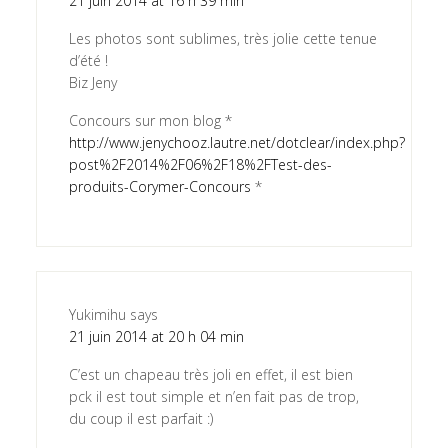
21 juin 2014 at 16 h 39 min
Les photos sont sublimes, très jolie cette tenue
d’été !
Biz Jeny
Concours sur mon blog *
http://www.jenychooz.lautre.net/dotclear/index.php?
post%2F2014%2F06%2F18%2FTest-des-
produits-Corymer-Concours
*
Yukimihu
says
21 juin 2014 at 20 h 04 min
C’est un chapeau très joli en effet, il est bien
pck il est tout simple et n’en fait pas de trop,
du coup il est parfait :)