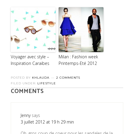
Voyager avec style –
Milan : Fashion week
Inspiration Caraibes
Printemps-Eté 2012
POSTED BY
KHLAUDA
2 COMMENTS
FILED UNDER:
LIFESTYLE
COMMENTS
Jenny
says
3 juillet 2012 at 19 h 29 min
Oh, gros coup de coeur pour les sandales de la