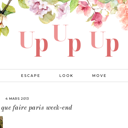
ESCAPE
LOOK
MOVE
4 MARS 2013
 que faire paris week-end